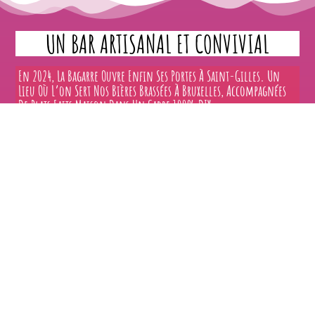
UN BAR ARTISANAL ET CONVIVIAL
En 2024, La Bagarre Ouvre Enfin Ses Portes À Saint-Gilles. Un
Lieu Où L’on Sert Nos Bières Brassées À Bruxelles, Accompagnées
De Plats Faits Maison Dans Un Cadre 100% DIY.
Ici, Tout Est Pensé Pour Le Partage, La Convivialité Et Bien Sûr,
Une Bonne Dose De Bagarre (dans Le Respect Des Verres Pleins) !