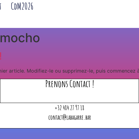
t
CdM2026
lmocho
!
ier article. Modifiez-le ou supprimez-le, puis commencez à 
Prenons Contact !
‭+32 484 27 97 18
contact@labagarre.bar