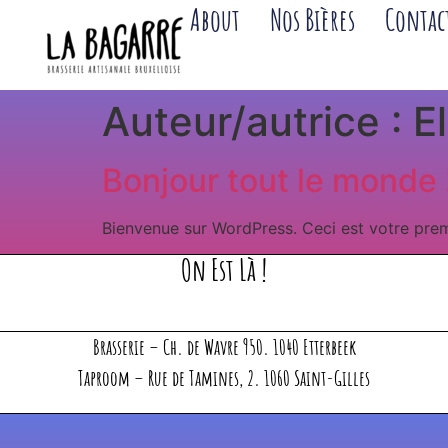
About
Nos Bières
Contac
Auteur/autrice :
E
Bonjour tout le monde 
Bienvenue sur WordPress. Ceci est votre prem
On Est Là !
Brasserie – Ch. de Wavre 950. 1040 Etterbeek
Taproom – Rue de Tamines, 2. 1060 Saint-Gilles