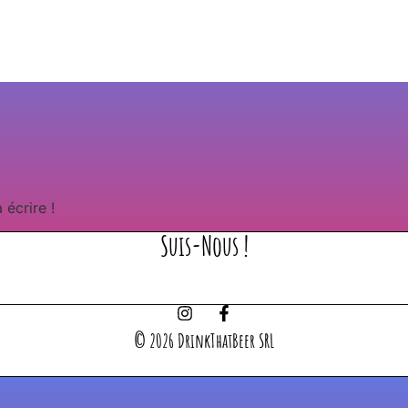
écrire !
Suis-Nous !
© 2026 DrinkThatBeer SRL